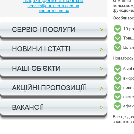
magazin@euro-term.com.ua
Компанія "
польському
service@euro-term.com.ua
функціонал
pinoterm.com.ua
Особливос
СЕРВІС І ПОСЛУГИ
10 ро
Товщи
Цільн
НОВИНИ І СТАТТІ
Новаторськ
НАШІ ОБ'ЄКТИ
бічні
вихро
АКЦІЙНІ ПРОПОЗИЦІЇЇ
повни
систе
ВАКАНСІЇ
ефект
Все це доз
захоплюва