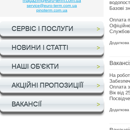
magazin@euro-term.com.ua
водопост
service@euro-term.com.ua
Базові з
pinoterm.com.ua
Оплата п
Офіційн
СЕРВІС І ПОСЛУГИ
Службови
Додаткова 
НОВИНИ І СТАТТІ
Ваканс
НАШІ ОБ'ЄКТИ
На робот
Забезпеч
АКЦІЙНІ ПРОПОЗИЦІЇЇ
Оплата з
Вік від 2
Посвідче
ВАКАНСІЇ
Додаткова 