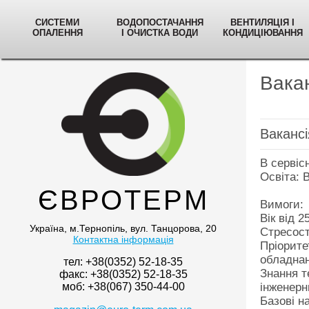
СИСТЕМИ
ВОДОПОСТАЧАННЯ
ВЕНТИЛЯЦІЯ І
ОПАЛЕННЯ
І ОЧИСТКА ВОДИ
КОНДИЦІЮВАННЯ
Вакан
Вакансі
В сервіс
Освіта: 
ЄВРОТЕРМ
Вимоги:
Вік від 2
Україна, м.Тернопіль, вул. Танцорова, 20
Стресост
Контактна інформація
Пріорите
обладнан
тел: +38(0352) 52-18-35
Знання т
факс: +38(0352) 52-18-35
моб: +38(067) 350-44-00
інженерн
Базові н