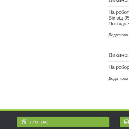
Ваканс
На робот
Вік від 3
Посвідче
Додаткова 
Ваканс
На робор
Додаткова 
ПРО НАС