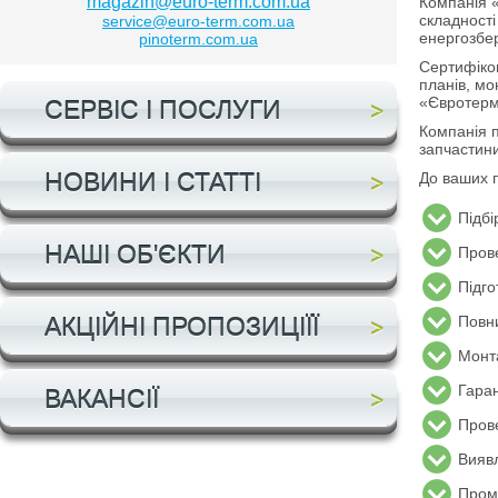
magazin@euro-term.com.ua
Компанія «
складності
service@euro-term.com.ua
енергозбер
pinoterm.com.ua
Сертифіков
планів, мо
«Євротерм 
СЕРВІС І ПОСЛУГИ
Компанія п
запчастини
НОВИНИ І СТАТТІ
До ваших п
Підбі
НАШІ ОБ'ЄКТИ
Пров
Підго
АКЦІЙНІ ПРОПОЗИЦІЇЇ
Повни
Монт
Гаран
ВАКАНСІЇ
Пров
Виявл
Пром