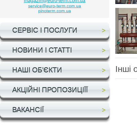
magazin@euro-term.com.ua
service@euro-term.com.ua
pinoterm.com.ua
СЕРВІС І ПОСЛУГИ
НОВИНИ І СТАТТІ
Інші 
НАШІ ОБ'ЄКТИ
АКЦІЙНІ ПРОПОЗИЦІЇЇ
ВАКАНСІЇ