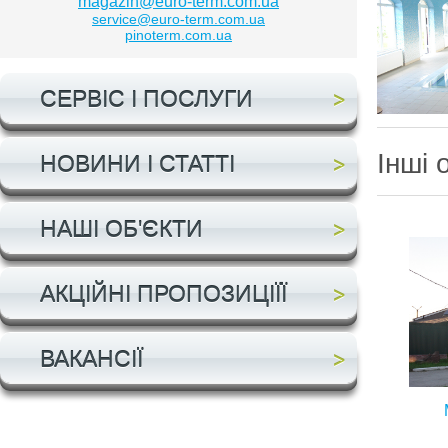
magazin@euro-term.com.ua
service@euro-term.com.ua
pinoterm.com.ua
СЕРВІС І ПОСЛУГИ
Інші 
НОВИНИ І СТАТТІ
НАШІ ОБ'ЄКТИ
АКЦІЙНІ ПРОПОЗИЦІЇЇ
ВАКАНСІЇ