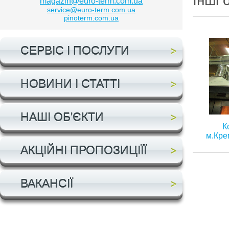
Інші 
magazin@euro-term.com.ua
service@euro-term.com.ua
pinoterm.com.ua
СЕРВІС І ПОСЛУГИ
НОВИНИ І СТАТТІ
НАШІ ОБ'ЄКТИ
К
м.Кре
АКЦІЙНІ ПРОПОЗИЦІЇЇ
ВАКАНСІЇ